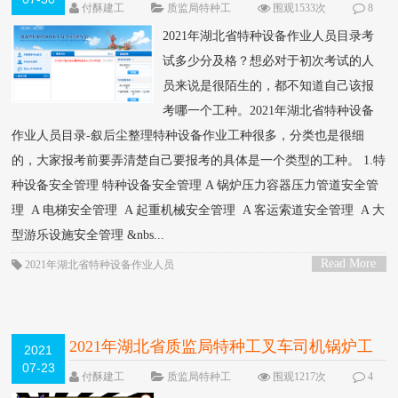
少分及格？
NEW
付酥建工
质监局特种工
围观1533次
8
条评论
2021年湖北省特种设备作业人员目录考
试多少分及格？想必对于初次考试的人
员来说是很陌生的，都不知道自己该报
考哪一个工种。2021年湖北省特种设备
作业人员目录-叙后尘整理特种设备作业工种很多，分类也是很细
的，大家报考前要弄清楚自己要报考的具体是一个类型的工种。 1.特
种设备安全管理 特种设备安全管理 A 锅炉压力容器压力管道安全管
理 A 电梯安全管理 A 起重机械安全管理 A 客运索道安全管理 A 大
型游乐设施安全管理 &nbs...
Read More
2021年湖北省特种设备作业人员
>
2021年湖北省质监局特种工叉车司机锅炉工
2021
07-23
如何报考？
付酥建工
质监局特种工
围观1217次
4
条评论