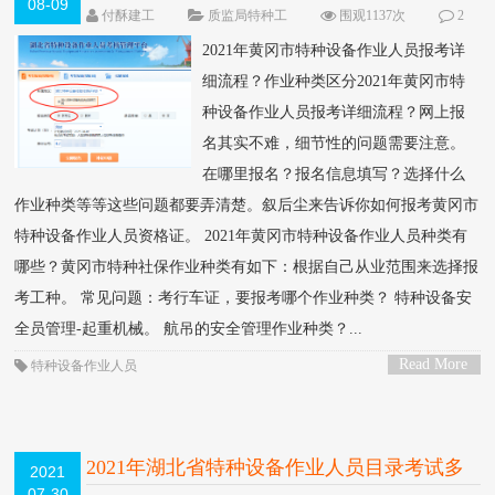
08-09
程？作业种类区分
NEW
付酥建工
质监局特种工
围观1137次
2
条评论
2021年黄冈市特种设备作业人员报考详
细流程？作业种类区分2021年黄冈市特
种设备作业人员报考详细流程？网上报
名其实不难，细节性的问题需要注意。
在哪里报名？报名信息填写？选择什么
作业种类等等这些问题都要弄清楚。叙后尘来告诉你如何报考黄冈市
特种设备作业人员资格证。 2021年黄冈市特种设备作业人员种类有
哪些？黄冈市特种社保作业种类有如下：根据自己从业范围来选择报
考工种。 常见问题：考行车证，要报考哪个作业种类？ 特种设备安
全员管理-起重机械。 航吊的安全管理作业种类？...
Read More
特种设备作业人员
>
2021年湖北省特种设备作业人员目录考试多
2021
07-30