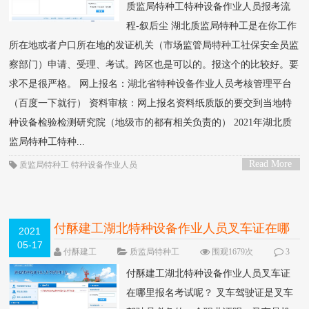
质监局特种工特种设备作业人员报考流
程-叙后尘 湖北质监局特种工是在你工作
所在地或者户口所在地的发证机关（市场监管局特种工社保安全员监
察部门）申请、受理、考试。跨区也是可以的。报这个的比较好。要
求不是很严格。 网上报名：湖北省特种设备作业人员考核管理平台
（百度一下就行） 资料审核：网上报名资料纸质版的要交到当地特
种设备检验检测研究院（地级市的都有相关负责的） 2021年湖北质
监局特种工特种...
Read More
质监局特种工
特种设备作业人员
>
付酥建工湖北特种设备作业人员叉车证在哪
2021
05-17
里报名考试呢？
付酥建工
质监局特种工
围观1679次
3
条评论
付酥建工湖北特种设备作业人员叉车证
在哪里报名考试呢？ 叉车驾驶证是叉车