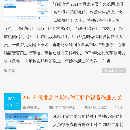
详细流程 2021年湖北省叉车怎么网上报
名？报考详细流程。叙后尘告诉你。快
点收藏吧！ 叉车、特种设备管理人员
（A）、锅炉(G1、G3)、压力容器(R1)、气瓶充装(P)、电梯(T)、起
重机械(Q1、Q2)、厂内机动车辆(N1、N2)都是叫做特种设备作业人
员。一般都是先网上报名，再把材料送到在各县市区行政服务中心市
场监管窗口进行审核。审核通过才安排考试。2021年湖北叉车报考要
求（条件） 1.年龄在18周岁以上；年龄不超过60周岁。 2.初...
Read More
叉车
>
2021年湖北质监局特种工特种设备作业人员
2021
05-27
报考流程有哪些工种？
付酥建工
质监局特种工
围观1084次
3
条评论
2021年湖北质监局特种工特种设备作业
人员报考流程有哪些工种？ 2021年湖北