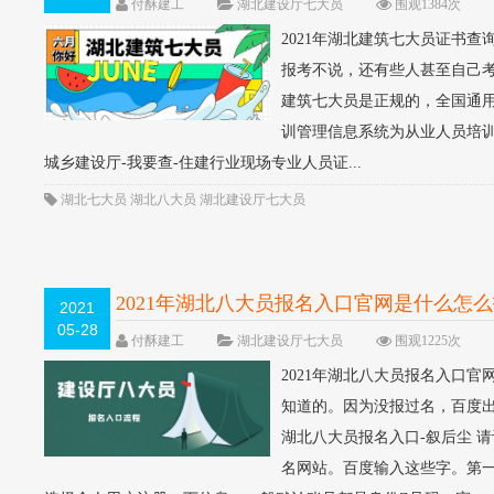
付酥建工
湖北建设厅七大员
围观1384次
2021年湖北建筑七大员证书
报考不说，还有些人甚至自己
建筑七大员是正规的，全国通用的
训管理信息系统为从业人员培训
城乡建设厅-我要查-住建行业现场专业人员证...
湖北七大员
湖北八大员
湖北建设厅七大员
2021年湖北八大员报名入口官网是什么怎
2021
05-28
付酥建工
湖北建设厅七大员
围观1225次
2021年湖北八大员报名入口官
知道的。因为没报过名，百度出
湖北八大员报名入口-叙后尘 
名网站。百度输入这些字。第一条