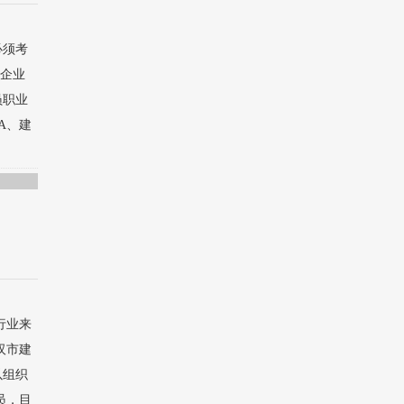
必须考
工企业
员职业
A、建
行业来
汉市建
以组织
员，目