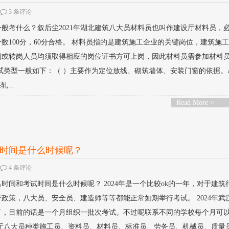
3 条评论
员一般考什么？叙后尘2021年湖北建筑八大员材料员也叫作建设厅材料员，
数100分，60分合格。 材料员指的是建筑施工企业的关键岗位，建筑施
岗或转岗人员均须取得相应的岗位证书方可上岗，因此材料员需参加材料
试类型一般如下：（ ）主要作为定位放线、砌筑墙体、安装门窗的依据。
...
Read More >
试时间是什么时候呢？
4 条评论
名时间和考试时间是什么时候呢？ 2024年是一个比较ok的一年，对于建筑
政策，八大员、安全员、建造师等等都能正常如期举行考试。 2024年武
了，目前的话是一个月组织一批次考试。不过呢联系不同的学校每个月可
设厅八大员种类施工员、资料员、材料员、标准员、劳务员、机械员、质量