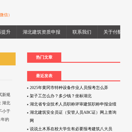
同微信）
SEARCH
历提升
湖北建筑资质申报
联系我们
关于付酥建工
热门文章
最近发表
2025年黄冈市特种设备作业人员报考怎么弄
试新规
架子工怎么办？多少钱？坐标湖北
 湖北
湖北省专业技术人员职称评审建筑职称申报业绩
不小于
湖北建筑安全员证（安管人员ABC证）网上查询
1年的
网
说说土木系在校大学生有必要报考建筑八大员