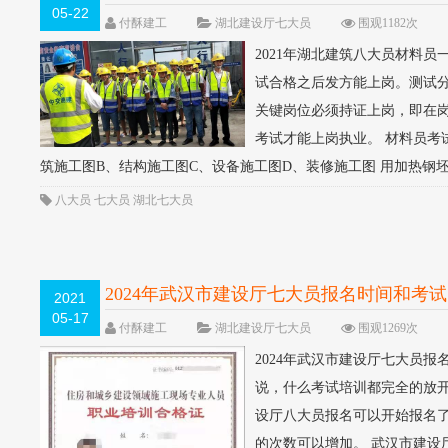
05-22
付酥建工
湖北建设厅七大员
围观1182次
2021年湖北建筑八大员材料
试合格之后发方能上岗。测试分
关键岗位必须持证上岗，即在
考试才能上岗执业。 材料员考
筑施工图B、结构施工图C、设备施工图D、装修施工图 用加热钢坯轧
八大员
七大员
湖北七大员
2024年武汉市建设厅七大员报名时间和考
2021
05-17
付酥建工
湖北建设厅七大员
围观1269次
2024年武汉市建设厅七大员报
说，什么考试培训都完全的放开
设厅八大员报名可以开始报名
的次数可以增加。 武汉市建