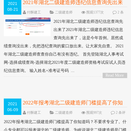
2021年湖北二级建造师违纪信息查询先出来
2021
08-21
了-湖北人事考试网
NEW
付酥建工
二级建造师
围观1377次
2 条
评论
2021年湖北二级建造师违纪信息查询先
出来了2021年湖北二级建造师违纪信息
查询先出来了，这是今年首例。居然成
绩查询没出来，先把违纪查询的窗口放出来。让大家先自查。 2021
年湖北二级建造师查查你自己有没有违纪。 首先登陆湖北人事考试
网-选择成绩查询-选择湖北2021年度二级建造师资格考试应试人员违
纪信息查询。 输入姓名+准考证号码 ...
Read More
>
2022年报考湖北二级建造师门槛提高了你知
2021
06-09
道吗？
NEW
付酥建工
二级建造师
围观997次
2 条评
论
2022年报考湖北二级建造师门槛提高了你知道吗？不要求专业了。什
么专业都可以报考湖北的二级建造师。为啥说湖北二级建造师是门槛