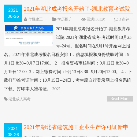
2021年湖北成考报名开始了-湖北教育考试院
2021
08-26
NEW
付酥建工
学历提升
围观1333次
3 条评
论
2021年湖北成考报名开始了-湖北教育考
试院 2021年湖北省成考-考试时间10月23
号-24号。报名时间在9月1号开始网上报
名。2021年湖北成考报名日程安排 1．信息填报和身份核验时间：9
月1日 8:30--9月7日17:00。 2．报名资格审核时间：9月12日 8:30--9
月19日17:00. 3．网上缴费时间：9月13日8:30--9月20日12:00。 4．下
载打印准考证时间：10月15日--24日，考生应自行登录网上报名系统
下载、打印本人准考证。 2021...
Read More
湖北成人高考
>
2021年湖北省建筑施工企业生产许可证新申
2021
08-26
请延期申请新政策
NEW