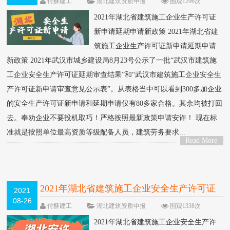
付酥建工
湖北建筑资质申报
围观1296次
2 条评论
2021年湖北省建筑施工企业生产许可证
新申请延期申请新政策 2021年湖北省建
筑施工企业生产许可证新申请延期申请
新政策 2021年武汉市城乡建设局8月23号公示了一批“武汉市建筑施
工企业安全生产许可证延期审查结果”和“武汉市建筑施工企业安全生
产许可证新申请审查意见公示表”。从表格当中可以看到300多加企业
的安全生产许可证新申请和延期申请仅有80多家合格。其余均被打回
去。奉劝企业不要投机取巧！严格按照最新政策申请安许！ 现在标
准就是按照单位最高资质等级配备人员，建筑劳务要求...
Read More
>
2021年湖北省建筑施工企业安全生产许可证
2021
08-26
新申请延期申请常见问题
NEW
付酥建工
湖北建筑资质申报
围观1338次
5 条评论
2021年湖北省建筑施工企业安全生产许